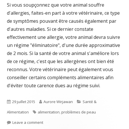
Si vous soupçonnez que votre animal souffre
d'allergies, faites-en part à votre vétérinaire, ce type
de symptômes pouvant être causés également par
d'autres maladies. Si ce dernier constate
effectivement une allergie, votre animal devra suivre
un régime "éliminatoire", d'une durée approximative
de 2 mois. Si la santé de votre animal s'améliore lors
de ce régime, c'est que les allergènes ont bien été
reconnus. Votre vétérinaire peut également vous
conseiller certains compléments alimentaires afin
d'éviter toute carence dues au régime suivi.
Published
Author
Categories
29 juillet 2015
Aurore Wirjawan
Santé &
on
Tags
Alimentation
alimentation
,
problèmes de peau
on Les allergies alimentaires
Leave a comment