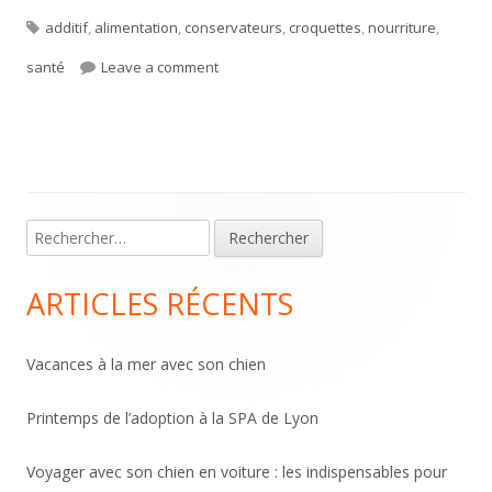
Tags
on
additif
,
alimentation
,
conservateurs
,
croquettes
,
nourriture
,
on Les conservateurs alimentaires
santé
Leave a comment
Main
Rechercher :
Sidebar
ARTICLES RÉCENTS
Vacances à la mer avec son chien
Printemps de l’adoption à la SPA de Lyon
Voyager avec son chien en voiture : les indispensables pour