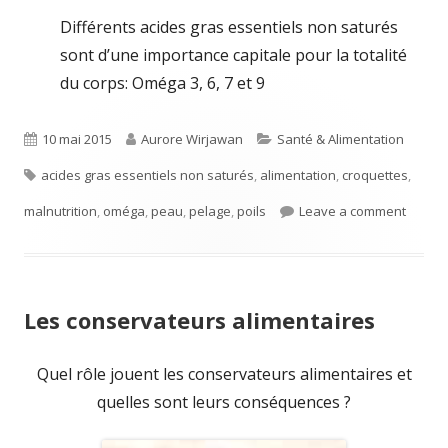
Différents acides gras essentiels non saturés
sont d’une importance capitale pour la totalité
du corps: Oméga 3, 6, 7 et 9
Published
Author
Categories
10 mai 2015
Aurore Wirjawan
Santé & Alimentation
Tags
on
acides gras essentiels non saturés
,
alimentation
,
croquettes
,
on Pro
malnutrition
,
oméga
,
peau
,
pelage
,
poils
Leave a comment
Les conservateurs alimentaires
Quel rôle jouent les conservateurs alimentaires et
quelles sont leurs conséquences ?