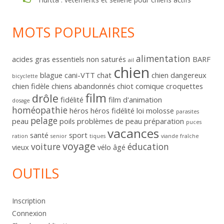
MOTS POPULAIRES
alimentation
acides gras essentiels non saturés
BARF
ail
chien
blague
cani-VTT
chat
chien dangereux
bicyclette
chien fidèle
chiens abandonnés
chiot
comique
croquettes
film
drôle
fidélité
film d'animation
dosage
homéopathie
héros
héros fidélité
loi
molosse
parasites
pelage
peau
poils
problèmes de peau
préparation
puces
vacances
santé
sport
ration
senior
tiques
viande fraîche
voyage
voiture
éducation
vieux
vélo
âgé
OUTILS
Inscription
Connexion