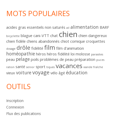
MOTS POPULAIRES
alimentation
acides gras essentiels non saturés
BARF
ail
chien
blague
cani-VTT
chat
chien dangereux
bicyclette
chien fidèle
chiens abandonnés
chiot
comique
croquettes
film
drôle
fidélité
film d'animation
dosage
homéopathie
héros
héros fidélité
loi
molosse
parasites
pelage
peau
poils
problèmes de peau
préparation
puces
vacances
santé
sport
ration
senior
tiques
viande fraîche
voyage
voiture
éducation
vieux
vélo
âgé
OUTILS
Inscription
Connexion
Flux des publications