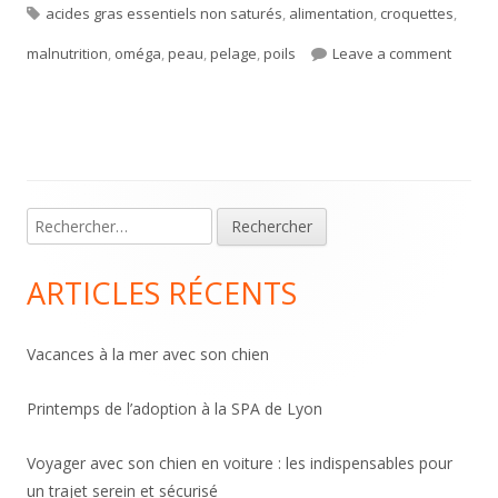
Tags
on
acides gras essentiels non saturés
,
alimentation
,
croquettes
,
on Pro
malnutrition
,
oméga
,
peau
,
pelage
,
poils
Leave a comment
Main
Rechercher :
Sidebar
ARTICLES RÉCENTS
Vacances à la mer avec son chien
Printemps de l’adoption à la SPA de Lyon
Voyager avec son chien en voiture : les indispensables pour
un trajet serein et sécurisé