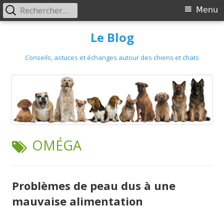
Primary
Rechercher :
Menu
Menu
Skip
Le Blog
to
content
Conseils, astuces et échanges autour des chiens et chats
TAG:
OMÉGA
Problèmes de peau dus à une
mauvaise alimentation