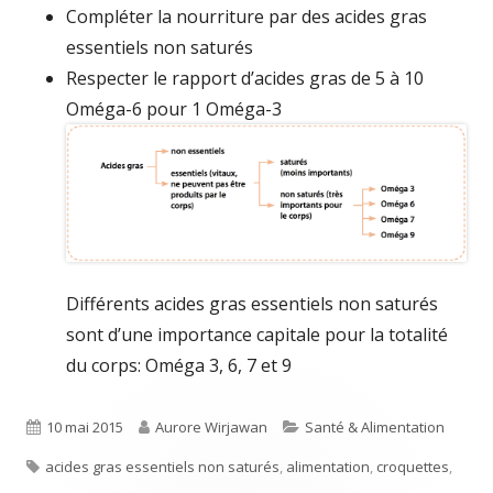
Compléter la nourriture par des acides gras
essentiels non saturés
Respecter le rapport d’acides gras de 5 à 10
Oméga-6 pour 1 Oméga-3
Différents acides gras essentiels non saturés
sont d’une importance capitale pour la totalité
du corps: Oméga 3, 6, 7 et 9
Published
Author
Categories
10 mai 2015
Aurore Wirjawan
Santé & Alimentation
Tags
on
acides gras essentiels non saturés
,
alimentation
,
croquettes
,