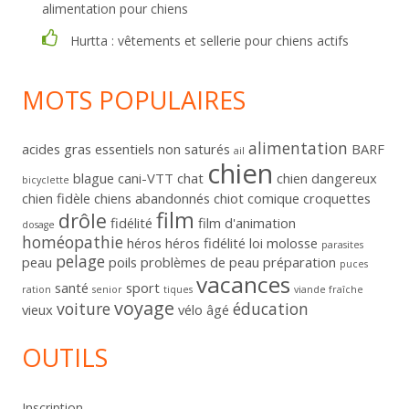
alimentation pour chiens
Hurtta : vêtements et sellerie pour chiens actifs
MOTS POPULAIRES
alimentation
acides gras essentiels non saturés
BARF
ail
chien
blague
cani-VTT
chat
chien dangereux
bicyclette
chien fidèle
chiens abandonnés
chiot
comique
croquettes
film
drôle
fidélité
film d'animation
dosage
homéopathie
héros
héros fidélité
loi
molosse
parasites
pelage
peau
poils
problèmes de peau
préparation
puces
vacances
santé
sport
ration
senior
tiques
viande fraîche
voyage
voiture
éducation
vieux
vélo
âgé
OUTILS
Inscription