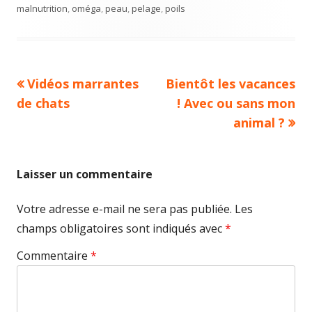
malnutrition
,
oméga
,
peau
,
pelage
,
poils
Previous
Next
Vidéos marrantes
Bientôt les vacances
Navigation
article:
article:
de chats
! Avec ou sans mon
de
animal ?
l’article
Laisser un commentaire
Votre adresse e-mail ne sera pas publiée.
Les
champs obligatoires sont indiqués avec
*
Commentaire
*