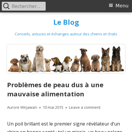
Primary
Rechercher :
Menu
Menu
Skip
Le Blog
to
content
Conseils, astuces et échanges autour des chiens et chats
Problèmes de peau dus à une
mauvaise alimentation
Author
Published
on Problèmes de 
Aurore Wirjawan
10 mai 2015
Leave a comment
on
Un poil brillant est le premier signe révélateur d’un