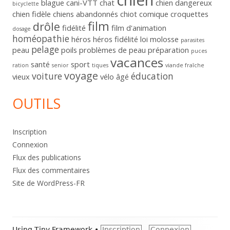
chien
blague
cani-VTT
chat
chien dangereux
bicyclette
chien fidèle
chiens abandonnés
chiot
comique
croquettes
film
drôle
fidélité
film d'animation
dosage
homéopathie
héros
héros fidélité
loi
molosse
parasites
pelage
peau
poils
problèmes de peau
préparation
puces
vacances
santé
sport
ration
senior
tiques
viande fraîche
voyage
voiture
éducation
vieux
vélo
âgé
OUTILS
Inscription
Connexion
Flux des publications
Flux des commentaires
Site de WordPress-FR
Footer
Using
Tiny Framework
•
Inscription
Connexion