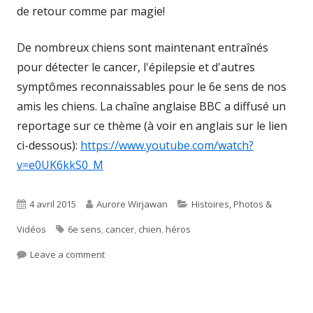
de retour comme par magie!
De nombreux chiens sont maintenant entraînés
pour détecter le cancer, l'épilepsie et d'autres
symptômes reconnaissables pour le 6e sens de nos
amis les chiens. La chaîne anglaise BBC a diffusé un
reportage sur ce thème (à voir en anglais sur le lien
ci-dessous):
https://www.youtube.com/watch?
v=e0UK6kkS0_M
Published
Author
Categories
4 avril 2015
Aurore Wirjawan
Histoires, Photos &
on
Tags
Vidéos
6e sens
,
cancer
,
chien
,
héros
on Max détecte le cancer de Maureen grâce à son 6
Leave a comment