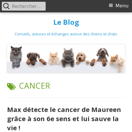
Primary
Rechercher :
Menu
Menu
Skip
Le Blog
to
content
Conseils, astuces et échanges autour des chiens et chats
TAG:
CANCER
Max détecte le cancer de Maureen
grâce à son 6e sens et lui sauve la
vie !