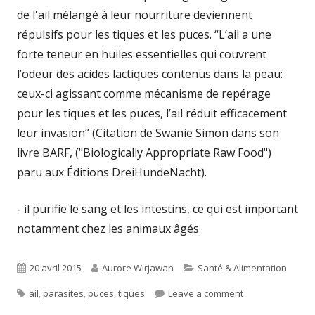
de l'ail mélangé à leur nourriture deviennent
répulsifs pour les tiques et les puces. “L’ail a une
forte teneur en huiles essentielles qui couvrent
l’odeur des acides lactiques contenus dans la peau:
ceux-ci agissant comme mécanisme de repérage
pour les tiques et les puces, l’ail réduit efficacement
leur invasion“ (Citation de Swanie Simon dans son
livre BARF, ("Biologically Appropriate Raw Food")
paru aux Éditions DreiHundeNacht).
- il purifie le sang et les intestins, ce qui est important
notamment chez les animaux âgés
Published
Author
Categories
20 avril 2015
Aurore Wirjawan
Santé & Alimentation
Tags
on
on L’ail est-il d
ail
,
parasites
,
puces
,
tiques
Leave a comment