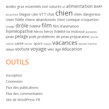
alimentation
acides gras essentiels non saturés
BARF
ail
chien
blague
cani-VTT
chat
chien dangereux
bicyclette
chien fidèle
chiens abandonnés
chiot
comique
croquettes
film
drôle
fidélité
film d'animation
dosage
homéopathie
héros
héros fidélité
loi
molosse
parasites
pelage
peau
poils
problèmes de peau
préparation
puces
vacances
santé
sport
ration
senior
tiques
viande fraîche
voyage
voiture
éducation
vieux
vélo
âgé
OUTILS
Inscription
Connexion
Flux des publications
Flux des commentaires
Site de WordPress-FR