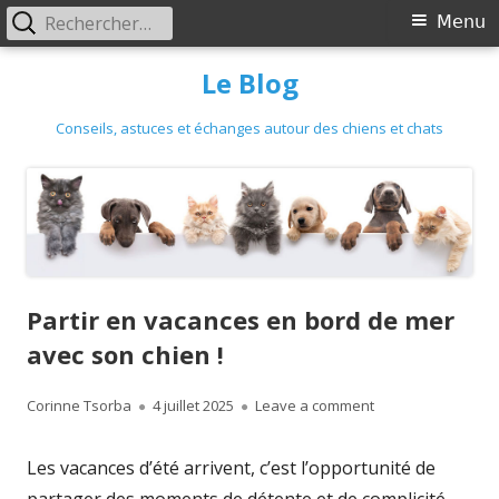
Primary
Rechercher :
Menu
Menu
Skip
Le Blog
to
content
Conseils, astuces et échanges autour des chiens et chats
Partir en vacances en bord de mer
avec son chien !
Author
Published
on Partir en vacan
Corinne Tsorba
4 juillet 2025
Leave a comment
on
Les vacances d’été arrivent, c’est l’opportunité de