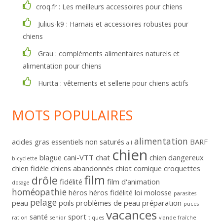
croq.fr : Les meilleurs accessoires pour chiens
Julius-k9 : Harnais et accessoires robustes pour
chiens
Grau : compléments alimentaires naturels et
alimentation pour chiens
Hurtta : vêtements et sellerie pour chiens actifs
MOTS POPULAIRES
alimentation
acides gras essentiels non saturés
BARF
ail
chien
blague
cani-VTT
chat
chien dangereux
bicyclette
chien fidèle
chiens abandonnés
chiot
comique
croquettes
film
drôle
fidélité
film d'animation
dosage
homéopathie
héros
héros fidélité
loi
molosse
parasites
pelage
peau
poils
problèmes de peau
préparation
puces
vacances
santé
sport
ration
senior
tiques
viande fraîche