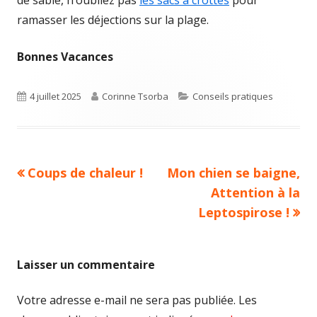
de sable, n’oubliez pas
les sacs à crottes
pour
ramasser les déjections sur la plage.
Bonnes Vacances
Published
Author
Categories
4 juillet 2025
Corinne Tsorba
Conseils pratiques
on
Previous
Next
Coups de chaleur !
Mon chien se baigne,
Navigation
article:
article:
Attention à la
de
Leptospirose !
l’article
Laisser un commentaire
Votre adresse e-mail ne sera pas publiée.
Les