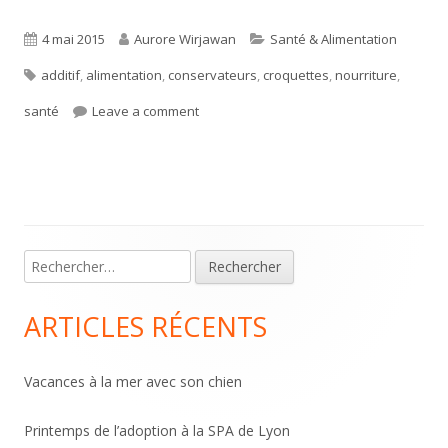
Published
Author
Categories
4 mai 2015
Aurore Wirjawan
Santé & Alimentation
Tags
on
additif
,
alimentation
,
conservateurs
,
croquettes
,
nourriture
,
on Les conservateurs alimentaires
santé
Leave a comment
Main
Rechercher :
Sidebar
ARTICLES RÉCENTS
Vacances à la mer avec son chien
Printemps de l’adoption à la SPA de Lyon