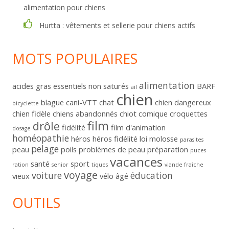
alimentation pour chiens
Hurtta : vêtements et sellerie pour chiens actifs
MOTS POPULAIRES
alimentation
acides gras essentiels non saturés
BARF
ail
chien
blague
cani-VTT
chat
chien dangereux
bicyclette
chien fidèle
chiens abandonnés
chiot
comique
croquettes
film
drôle
fidélité
film d'animation
dosage
homéopathie
héros
héros fidélité
loi
molosse
parasites
pelage
peau
poils
problèmes de peau
préparation
puces
vacances
santé
sport
ration
senior
tiques
viande fraîche
voyage
voiture
éducation
vieux
vélo
âgé
OUTILS