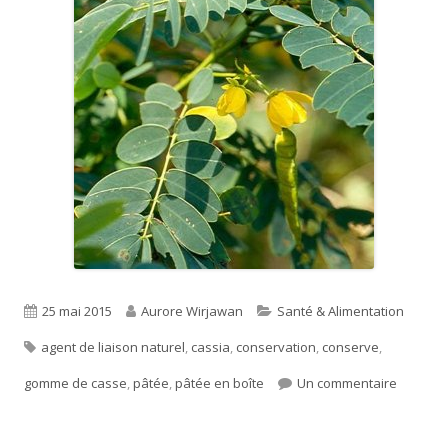
Published
Author
Categories
25 mai 2015
Aurore Wirjawan
Santé & Alimentation
Tags
on
agent de liaison naturel
,
cassia
,
conservation
,
conserve
,
sur La 
gomme de casse
,
pâtée
,
pâtée en boîte
Un commentaire