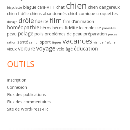
chien
blague
cani-VTT
chat
chien dangereux
bicyclette
chien fidèle
chiens abandonnés
chiot
comique
croquettes
film
drôle
fidélité
film d'animation
dosage
homéopathie
héros
héros fidélité
loi
molosse
parasites
pelage
peau
poils
problèmes de peau
préparation
puces
vacances
santé
sport
ration
senior
tiques
viande fraîche
voyage
voiture
éducation
vieux
vélo
âgé
OUTILS
Inscription
Connexion
Flux des publications
Flux des commentaires
Site de WordPress-FR