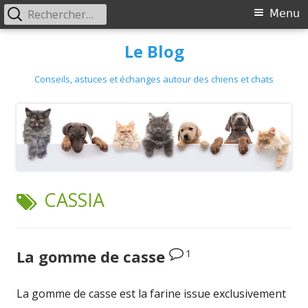
Primary
Rechercher :
Menu
Menu
Skip
Le Blog
to
content
Conseils, astuces et échanges autour des chiens et chats
TAG:
CASSIA
1
La gomme de casse
La gomme de casse est la farine issue exclusivement