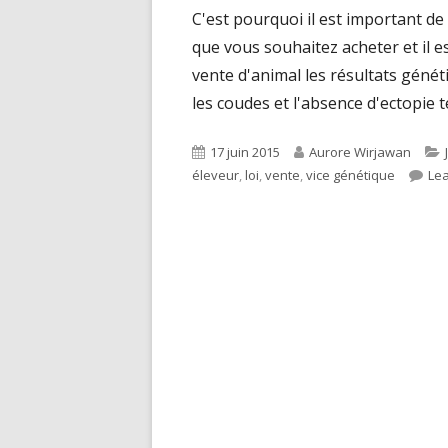
C'est pourquoi il est important de
que vous souhaitez acheter et il e
vente d'animal les résultats géné
les coudes et l'absence d'ectopie t
Published
Author
17 juin 2015
Aurore Wirjawan
on
éleveur
,
loi
,
vente
,
vice génétique
Le