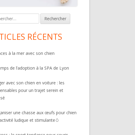
n
rcher :
bar
TICLES RÉCENTS
ces à la mer avec son chien
emps de l’adoption à la SPA de Lyon
er avec son chien en voiture : les
pensables pour un trajet serein et
isé
aniser une chasse aux œufs pour chien
 activité ludique et stimulante🥚
ross : le sport tendance pour courir