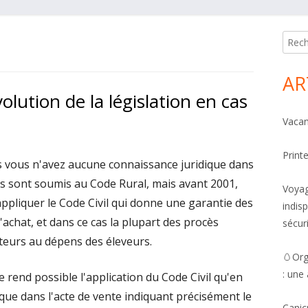
Mai
Reche
Side
AR
volution de la législation en cas
Vacan
Print
s vous n'avez aucune connaissance juridique dans
s sont soumis au Code Rural, mais avant 2001,
Voyag
ppliquer le Code Civil qui donne une garantie des
indis
'achat, et dans ce cas la plupart des procès
sécur
eurs au dépens des éleveurs.
🥚Org
: une
e rend possible l'application du Code Civil qu'en
que dans l'acte de vente indiquant précisément le
Canic