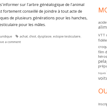
 s'informer sur l'arbre généalogique de l'animal
MO
st fortement conseillé de joindre à tout acte de
tiques de plusieurs générations pour les hanches,
acide
esticulaire pour les mâles.
alim
VTT
Categories
Tags
Juridique
achat
,
chiot
,
dysplasie
,
ectopie testiculaire
,
fidèl
on Acheter un chien : l’évolution de la législation en cas de
ave a comment
croq
film 
héros
pela
prépa
tiques
voit
OU
Inscri