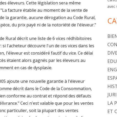
des éleveurs. Cette législation sera même
avec 
 "La facture établie au moment de la vente de
 de la garantie, aucune dérogation au Code Rural,
CA
pèce, du prix payé ni de la notoriété de l'éleveur."
BIE
 Rural décrit une liste de 6 vices rédhibitoires
CON
 si l'acheteur découvre l'un de ces vices dans les
DIV
n, l'éleveur est considéré fautif du vice. Ce délai
cès étaient alors gagnés par les éleveurs au
EDU
ment en cas de dysplasie.
ENG
ESP
005 ajoute une nouvelle garantie à l'éleveur
HIS
 Comme décrit dans le Code de la Consommation,
JUR
 bien conforme au contrat et répond des défauts
LA 
élivrance." Ceci n'est valable que pour les ventes
 particulier, soit la plupart des ventes
ET 