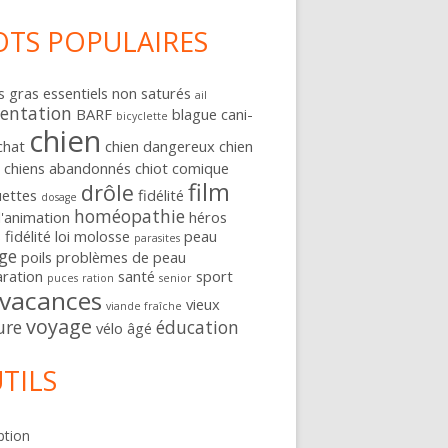
TS POPULAIRES
s gras essentiels non saturés
ail
entation
BARF
blague
cani-
bicyclette
chien
chat
chien dangereux
chien
e
chiens abandonnés
chiot
comique
 vice génétique
film
drôle
uettes
fidélité
dosage
homéopathie
d'animation
héros
 fidélité
loi
molosse
peau
parasites
ge
poils
problèmes de peau
ration
santé
sport
puces
ration
senior
vacances
vieux
viande fraîche
voyage
ure
éducation
vélo
âgé
TILS
ption