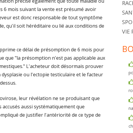
ation précise également que toute maladie ou
RAC
 6 mois suivant la vente est présumé avoir
SAN
éleveur est donc responsable de tout symptôme
SPO
 qu'il soit héréditaire ou lié aux conditions de
VIE
BO
pprime ce délai de présomption de 6 mois pour
que que "la présomption n'est pas applicable aux
estiques." L'acheteur doit désormais prouver
po
a dysplasie ou l'ectopie testiculaire et le facteur
dessus.
ro
vovirose, leur révélation ne se produisant que
lus accusés aussi systématiquement que
na
pliqué de justifier l'antériorité de ce type de
ch