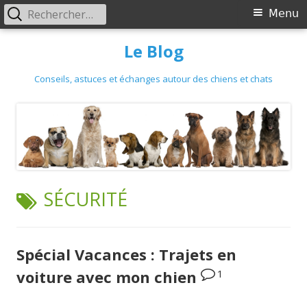
Primary
Rechercher :
Menu
Menu
Skip
Le Blog
to
content
Conseils, astuces et échanges autour des chiens et chats
TAG:
SÉCURITÉ
Spécial Vacances : Trajets en
1
voiture avec mon chien