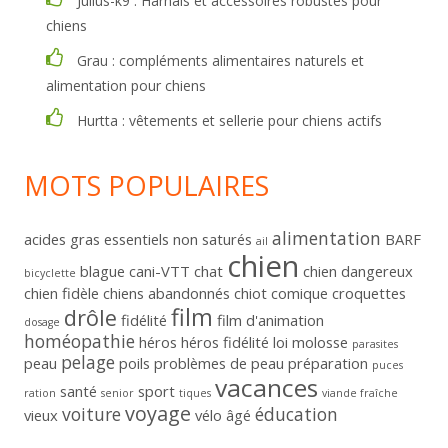
Julius-k9 : Harnais et accessoires robustes pour
chiens
Grau : compléments alimentaires naturels et
alimentation pour chiens
Hurtta : vêtements et sellerie pour chiens actifs
MOTS POPULAIRES
alimentation
acides gras essentiels non saturés
BARF
ail
chien
blague
cani-VTT
chat
chien dangereux
bicyclette
chien fidèle
chiens abandonnés
chiot
comique
croquettes
film
drôle
fidélité
film d'animation
dosage
homéopathie
héros
héros fidélité
loi
molosse
parasites
pelage
peau
poils
problèmes de peau
préparation
puces
vacances
santé
sport
ration
senior
tiques
viande fraîche
voyage
voiture
éducation
vieux
vélo
âgé