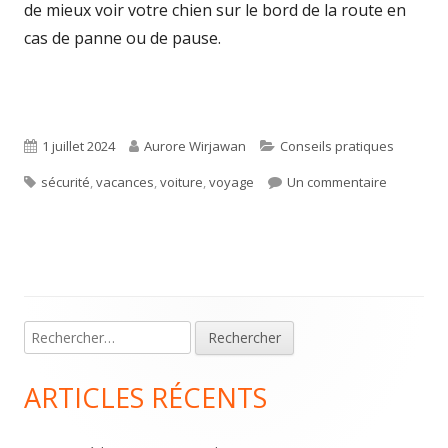
de mieux voir votre chien sur le bord de la route en
cas de panne ou de pause.
Published
Author
Categories
1 juillet 2024
Aurore Wirjawan
Conseils pratiques
Tags
on
sur Spécia
sécurité
,
vacances
,
voiture
,
voyage
Un commentaire
Main
Rechercher :
Sidebar
ARTICLES RÉCENTS