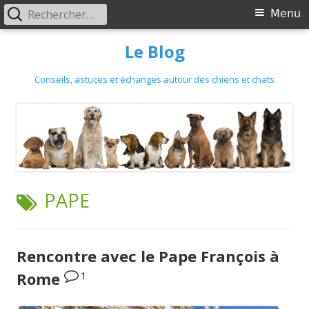
Primary
Rechercher :
Menu
Menu
Skip
Le Blog
to
content
Conseils, astuces et échanges autour des chiens et chats
TAG:
PAPE
Rencontre avec le Pape François à
1
Rome