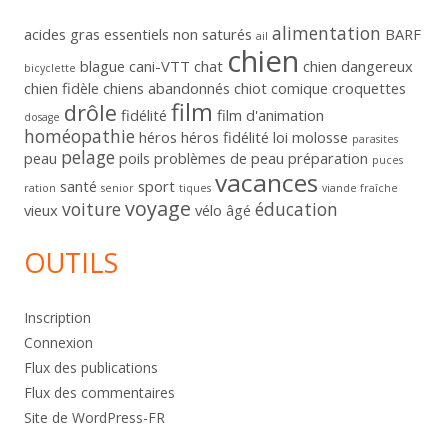
alimentation
acides gras essentiels non saturés
BARF
ail
chien
blague
cani-VTT
chat
chien dangereux
bicyclette
chien fidèle
chiens abandonnés
chiot
comique
croquettes
film
drôle
fidélité
film d'animation
dosage
homéopathie
héros
héros fidélité
loi
molosse
parasites
pelage
peau
poils
problèmes de peau
préparation
puces
vacances
santé
sport
ration
senior
tiques
viande fraîche
voyage
voiture
éducation
vieux
vélo
âgé
OUTILS
Inscription
Connexion
Flux des publications
Flux des commentaires
Site de WordPress-FR