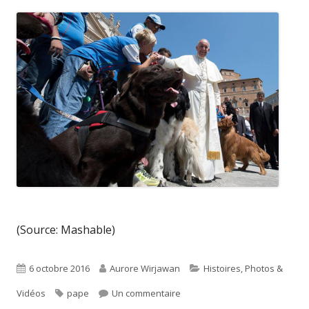
(Source: Mashable)
Published
Author
Categories
6 octobre 2016
Aurore Wirjawan
Histoires, Photos &
on
Tags
sur Rencontre avec le Pape Fr
Vidéos
pape
Un commentaire