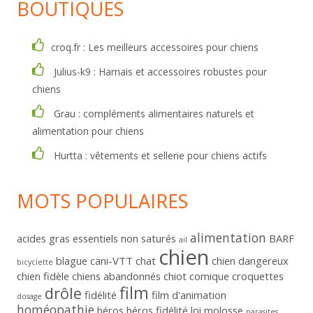
BOUTIQUES
croq.fr : Les meilleurs accessoires pour chiens
Julius-k9 : Harnais et accessoires robustes pour
chiens
Grau : compléments alimentaires naturels et
alimentation pour chiens
Hurtta : vêtements et sellerie pour chiens actifs
MOTS POPULAIRES
alimentation
acides gras essentiels non saturés
BARF
ail
chien
blague
cani-VTT
chat
chien dangereux
bicyclette
chien fidèle
chiens abandonnés
chiot
comique
croquettes
film
drôle
fidélité
film d'animation
dosage
homéopathie
héros
héros fidélité
loi
molosse
parasites