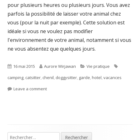
pour plusieurs heures ou plusieurs jours. Vous avez
parfois la possibilité de laisser votre animal chez
vous (pour la nuit par exemple). Cette solution est
idéale si vous ne voulez pas modifier
l'environnement de votre animal, notamment si vous
ne vous absentez que quelques jours.
Published
Author
Categories
Tags
16 mai 2015
Aurore Wirjawan
Vie pratique
on
camping
,
catsitter
,
chenil
,
doggysitter
,
garde
,
hotel
,
vacances
on Bientôt les vacances ! Avec ou sans mon anima
Leave a comment
Main
Rechercher :