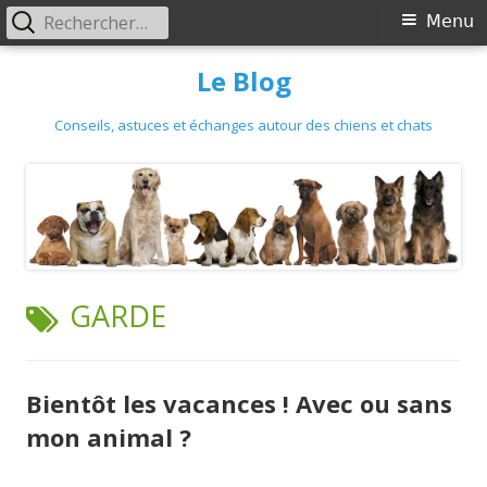
Primary
Rechercher :
Menu
Menu
Skip
Le Blog
to
content
Conseils, astuces et échanges autour des chiens et chats
TAG:
GARDE
Bientôt les vacances ! Avec ou sans
mon animal ?