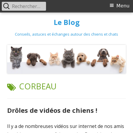
Primary
Rechercher :
Menu
Menu
Skip
Le Blog
to
content
Conseils, astuces et échanges autour des chiens et chats
TAG:
CORBEAU
Drôles de vidéos de chiens !
Il y a de nombreuses vidéos sur internet de nos amis