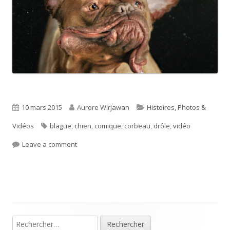
Published
Author
Categories
10 mars 2015
Aurore Wirjawan
Histoires, Photos &
on
Tags
Vidéos
blague
,
chien
,
comique
,
corbeau
,
drôle
,
vidéo
on Drôles de vidéos de chiens !
Leave a comment
Main
Rechercher :