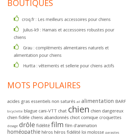
BOUTIQUES
croq.fr : Les meilleurs accessoires pour chiens
Julius-k9 : Harnais et accessoires robustes pour
chiens
Grau : compléments alimentaires naturels et
alimentation pour chiens
Hurtta : vêtements et sellerie pour chiens actifs
MOTS POPULAIRES
alimentation
acides gras essentiels non saturés
BARF
ail
chien
blague
cani-VTT
chat
chien dangereux
bicyclette
chien fidèle
chiens abandonnés
chiot
comique
croquettes
film
drôle
fidélité
film d'animation
dosage
homéopathie
héros
héros fidélité
loi
molosse
parasites