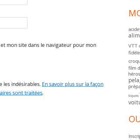
MO
acide
alim
et mon site dans le navigateur pour mon
VTT
fidèl
croq
film 
héros
pela
e les indésirables.
En savoir plus sur la façon
prépa
ires sont traitées
.
tiques
voit
OU
Inscri