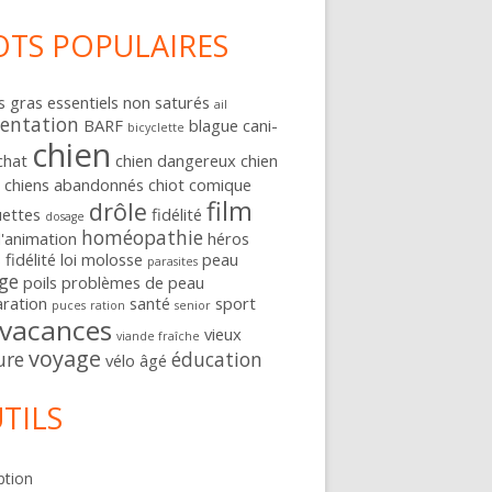
TS POPULAIRES
s gras essentiels non saturés
ail
entation
BARF
blague
cani-
bicyclette
chien
chat
chien dangereux
chien
e
chiens abandonnés
chiot
comique
film
drôle
uettes
fidélité
dosage
homéopathie
d'animation
héros
 fidélité
loi
molosse
peau
parasites
ge
poils
problèmes de peau
ration
santé
sport
puces
ration
senior
vacances
vieux
viande fraîche
voyage
ure
éducation
vélo
âgé
TILS
ption