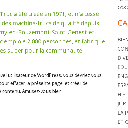
avec 
Truc a été créée en 1971, et n'a cessé
CA
 des machins-trucs de qualité depuis
-Remy-en-Bouzemont-Saint-Genest-et-
BIE
c emploie 2 000 personnes, et fabrique
CON
ules super pour la communauté
DIV
EDU
el utilisateur de WordPress, vous devriez vous
ENG
our effacer la présente page, et créer de
ESP
e contenu. Amusez-vous bien !
HIS
JUR
LA 
ET 