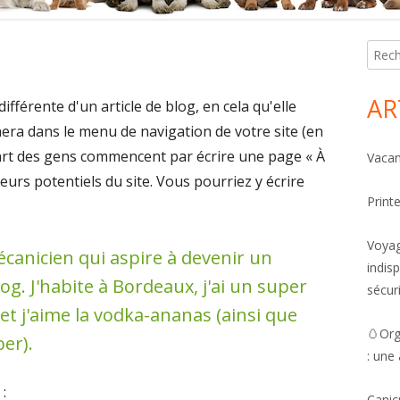
Mai
Reche
Side
AR
ifférente d'un article de blog, en cela qu'elle
chera dans le menu de navigation de votre site (en
art des gens commencent par écrire une page « À
Vacan
eurs potentiels du site. Vous pourriez y écrire
Print
Voyag
écanicien qui aspire à devenir un
indis
log. J'habite à Bordeaux, j'ai un super
sécur
 et j'aime la vodka-ananas (ainsi que
🥚Org
er).
: une
:
Canic