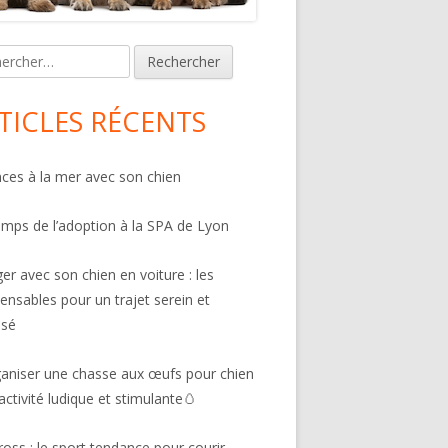
n
rcher :
bar
TICLES RÉCENTS
ces à la mer avec son chien
emps de l’adoption à la SPA de Lyon
er avec son chien en voiture : les
pensables pour un trajet serein et
isé
aniser une chasse aux œufs pour chien
 activité ludique et stimulante🥚
ross : le sport tendance pour courir