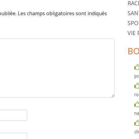
RAC
SAN
publiée.
Les champs obligatoires sont indiqués
SPO
VIE
BO
po
ro
na
ch