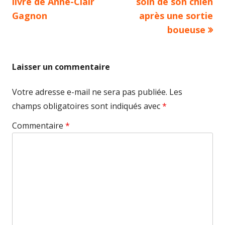
article:
article:
livre de Anne-Clair
soin de son chien
de
Gagnon
après une sortie
boueuse
l’article
Laisser un commentaire
Votre adresse e-mail ne sera pas publiée.
Les
champs obligatoires sont indiqués avec
*
Commentaire
*