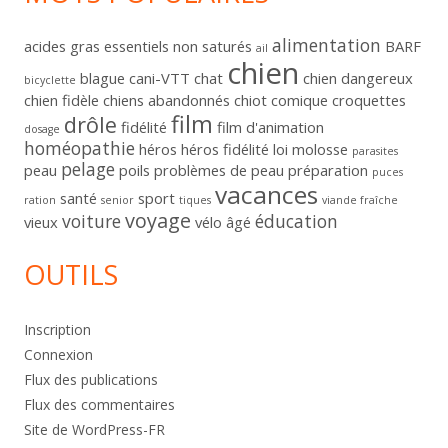
alimentation
acides gras essentiels non saturés
BARF
ail
chien
blague
cani-VTT
chat
chien dangereux
bicyclette
chien fidèle
chiens abandonnés
chiot
comique
croquettes
film
drôle
fidélité
film d'animation
dosage
homéopathie
héros
héros fidélité
loi
molosse
parasites
pelage
peau
poils
problèmes de peau
préparation
puces
vacances
santé
sport
ration
senior
tiques
viande fraîche
voyage
voiture
éducation
vieux
vélo
âgé
OUTILS
Inscription
Connexion
Flux des publications
Flux des commentaires
Site de WordPress-FR