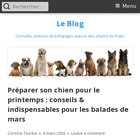
Primary
Rechercher :
Menu
Menu
Skip
Le Blog
to
content
Conseils, astuces et échanges autour des chiens et chats
Préparer son chien pour le
printemps : conseils &
indispensables pour les balades de
mars
Author
Published
on Préparer son ch
Corinne Tsorba
4 mars 2026
Leave a comment