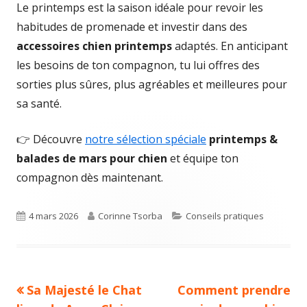
Le printemps est la saison idéale pour revoir les
habitudes de promenade et investir dans des
accessoires chien printemps
adaptés. En anticipant
les besoins de ton compagnon, tu lui offres des
sorties plus sûres, plus agréables et meilleures pour
sa santé.
👉 Découvre
notre sélection spéciale
printemps &
balades de mars pour chien
et équipe ton
compagnon dès maintenant.
Published
Author
Categories
4 mars 2026
Corinne Tsorba
Conseils pratiques
on
Previous
Next
Sa Majesté le Chat
Comment prendre
Navigation