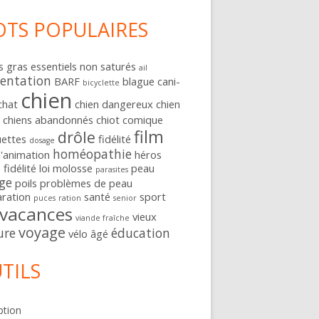
TS POPULAIRES
s gras essentiels non saturés
ail
entation
BARF
blague
cani-
bicyclette
chien
chat
chien dangereux
chien
e
chiens abandonnés
chiot
comique
film
drôle
uettes
fidélité
dosage
homéopathie
d'animation
héros
 fidélité
loi
molosse
peau
parasites
ge
poils
problèmes de peau
ration
santé
sport
puces
ration
senior
vacances
vieux
viande fraîche
voyage
ure
éducation
vélo
âgé
TILS
ption