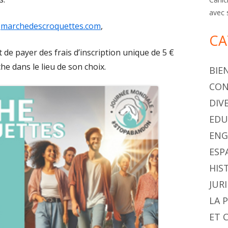
avec 
e
marchedescroquettes.com
,
CA
et de payer des frais d’inscription unique de 5 €
e dans le lieu de son choix.
BIE
CON
DIV
EDU
ENG
ESP
HIS
JUR
LA 
ET 