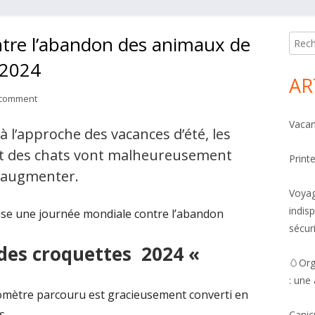
tre l’abandon des animaux de
Mai
Reche
Side
 2024
AR
on Journée mondiale contre l’abandon des animaux de compagnie 
 comment
Vacan
l’approche des vacances d’été, les
t des chats vont malheureusement
Print
augmenter.
Voyag
indis
se une journée mondiale contre l’abandon
sécur
 des croquettes 2024 «
🥚Org
: une
ilomètre parcouru est gracieusement converti en
s.
Canic