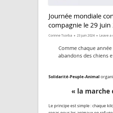
Journée mondiale con
compagnie le 29 juin
Author
Published
Corinne Tsorba
23 juin 2024
Leave a
on
Comme chaque année à 
abandons des chiens e
Solidarité-Peuple-Animal
organi
« la marche
Le principe est simple : chaque k
repas pour les animaux en refuge