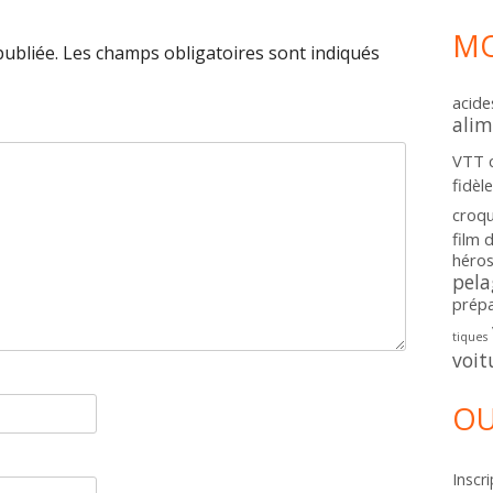
MO
publiée.
Les champs obligatoires sont indiqués
acide
alim
VTT
fidèl
croq
film 
héros
pela
prépa
tiques
voit
OU
Inscri