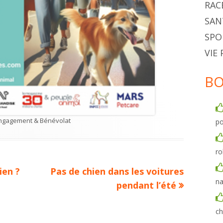
RAC
SAN
SPO
VIE
BO
ategories
ngagement & Bénévolat
po
ro
Next
ien ?
Pas de chien dans les voitures
na
article:
pendant l’été
ch