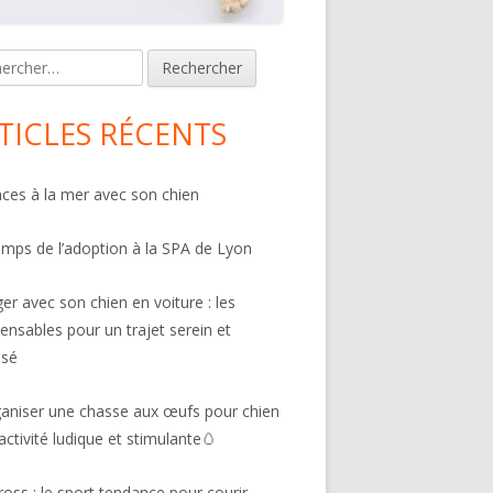
n
rcher :
bar
TICLES RÉCENTS
le 29 juin 2024
ces à la mer avec son chien
emps de l’adoption à la SPA de Lyon
er avec son chien en voiture : les
pensables pour un trajet serein et
isé
aniser une chasse aux œufs pour chien
 activité ludique et stimulante🥚
ross : le sport tendance pour courir